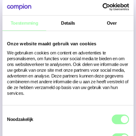
arbeidsmarktcommunicatie een belangrijk
aandachtsgebied voor onze organisatie. Compion
inventariseert onze kansen en zoekt naar de beste
propositie. De combinatie van strategisch meedenken,
Toestemming
Details
Over
actuele vakkennis over moderne
communicatiemiddelen en nuchter doorpakken maakt
het bedrijf tot een fijne partner
Onze website maakt gebruik van cookies
Ido van Veen – Adviseur marketingcommunicatie
GSG
We gebruiken cookies om content en advertenties te
personaliseren, om functies voor social media te bieden en om
ons websiteverkeer te analyseren. Ook delen we informatie over
uw gebruik van onze site met onze partners voor social media,
adverteren en analyse. Deze partners kunnen deze gegevens
combineren met andere informatie die u aan ze heeft verstrekt of
We kijken uit naar een fijne samenwerking met beide
die ze hebben verzameld op basis van uw gebruik van hun
merken! Heb je vragen over de samenwerking of wil je
services.
ook met ons aan de slag? Fijn! We staat voor je klaar.
Toestemmingsselectie
Neem contact op
Noodzakelijk
Klaar voor de volgende