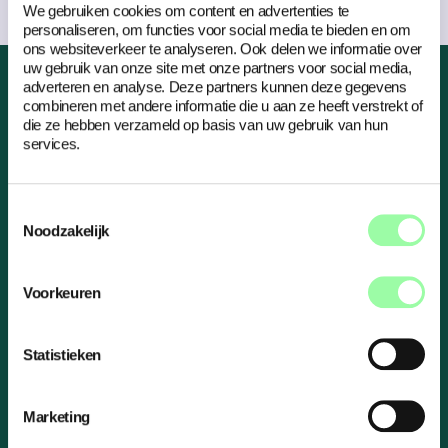
We gebruiken cookies om content en advertenties te
personaliseren, om functies voor social media te bieden en om
ons websiteverkeer te analyseren. Ook delen we informatie over
uw gebruik van onze site met onze partners voor social media,
adverteren en analyse. Deze partners kunnen deze gegevens
combineren met andere informatie die u aan ze heeft verstrekt of
die ze hebben verzameld op basis van uw gebruik van hun
Menu
services.
Over ons
Ons team
Toestemmingsselectie
Onze expertises
Noodzakelijk
Onze werkwijze
Cases
Voorkeuren
Nieuws
Contact
Altijd welkom
Statistieken
Legedyk 4
8935 DG Leeuwarden
Marketing