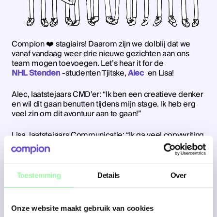
Compion
❤️
stagiairs! Daarom zijn we dolblij dat we
vanaf vandaag weer drie nieuwe gezichten aan ons
team mogen toevoegen. Let’s hear it for de
NHL Stenden
-studenten Tjitske,
Alec
en Lisa!
Alec, laatstejaars CMD’er: “Ik ben een creatieve denker
en wil dit gaan benutten tijdens mijn stage. Ik heb erg
veel zin om dit avontuur aan te gaan!”
Lisa, laatstejaars Communicatie: “Ik ga veel copywriting
doen bij Compion en heb enorm veel zin om te
onderzoeken hoe we met Brain Fuel straks even
t-
bureaus kunnen gaan bereiken.”
Toestemming
Details
Over
Tjitske, CMD’er: “Ik ga bij Compion aan de slag met
webdesign en grafisch design en kan niet wachten om
mijn creativiteit hier toe te gaan passen!”
Onze website maakt gebruik van cookies
Wees welkom en good luck jongen en meisjes!