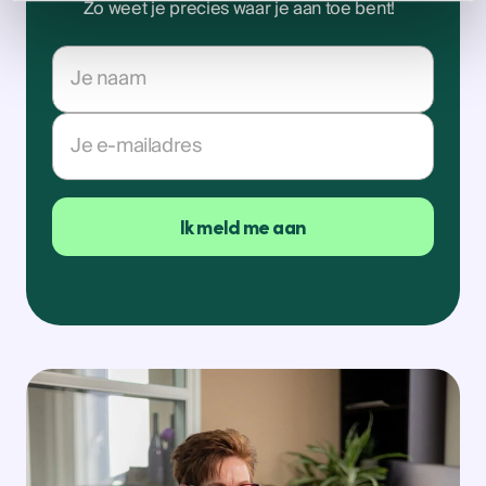
Zo weet je precies waar je aan toe bent!
Naam
E-
mailadres
Ik meld me aan
Ik meld me aan