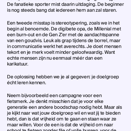
De fanatieke sporter mist daarin uitdaging. De beginner
is nog steeds bang dat iedereen hem aan zal staren.
Een tweede misstap is stereotypering, zoals we in het
begin al benoemde. De digibete opa, de Millenial met
een burn-out en de Gen Z’er met de aandachtspanne
van een goudvis. Leuk als grap tijdens de borrel, maar
in communicatie werkt het averechts. Je doet mensen
tekort en je merk voelt minder geloofwaardig. Want
echte mensen zijn nu eenmaal méér dan een
karikatuur.
De oplossing hebben we je al gegeven: je doelgroep
écht leren kennen.
Neem bijvoorbeeld een campagne voor een
fietsmerk. Je denkt misschien dat je voor elke
generatie een andere boodschap nodig hebt. Maar als
je kijkt naar wat jouw doelgroep wil en wat jij te bieden
hebt, dan is dat vrijheid om te gaan en staan waar ze
maar willen. Voor de een is dat de vrijheid om naar
school te fietsen zonder file of volle bussen, voor de