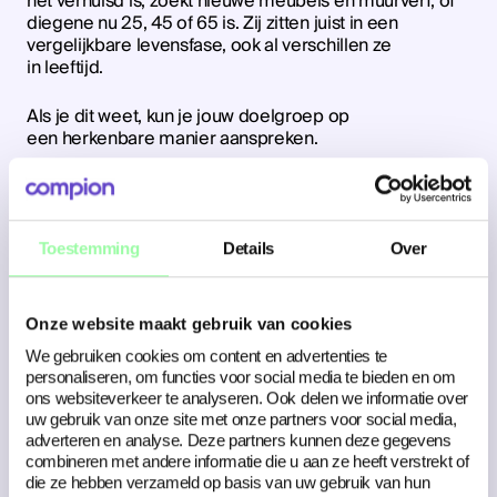
net verhuisd is, zoekt nieuwe meubels en muurverf, of
diegene nu 25, 45 of 65 is. Zij zitten juist in een
vergelijkbare levensfase, ook al verschillen ze
in leeftijd.
Als je dit weet, kun je jouw doelgroep op
een herkenbare manier aanspreken.
Case: Wilhelmina
snoepballen
Toestemming
Details
Over
Interessant hoor, die theorie. Maar hoe ziet dat er in de
praktijk dan uit?
Onze website maakt gebruik van cookies
We gebruiken cookies om content en advertenties te
Voor Wilhelmina mochten we hun nieuwste
personaliseren, om functies voor social media te bieden en om
snoepballen in de spotlights zetten. Dus dat deden we
ons websiteverkeer te analyseren. Ook delen we informatie over
letterlijk! We hebben video’s gemaakt die inspelen op
uw gebruik van onze site met onze partners voor social media,
wat generaties verbindt: herkenbare momenten en een
adverteren en analyse. Deze partners kunnen deze gegevens
vleugje humor. Zo gaven we het klassieke merk een
combineren met andere informatie die u aan ze heeft verstrekt of
frisse, eigentijdse twist die de doelgroep
die ze hebben verzameld op basis van uw gebruik van hun