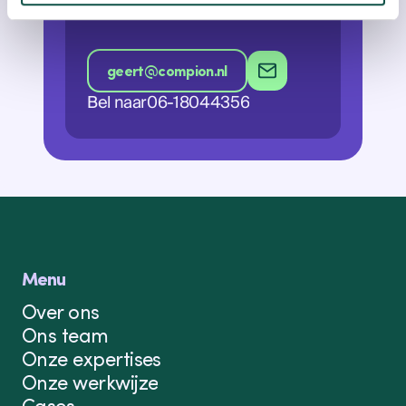
Mede-eigenaar, adviseur
geert@compion.nl
Bel naar
06-18044356
geert@compion.nl
Menu
Over ons
Ons team
Onze expertises
Onze werkwijze
Cases