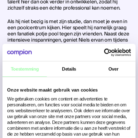
talent hier dan ook verder in ontwikkelen, zodat hij
zichzelf straks een échte professional kan noemen.
Als hij niet bezig is met zijn studie, dan moet je even in
een poolcentrum kijken. Hier speelt hij namelijk graag
een fanatiek potje pool tegen zijn vrienden. Naast deze
intensieve inspanningen, geniet Niels ervan om tijdens
het kijken van een goede film in de bioscoop lekker
achteruit te liggen. En dat kan dus ook in Londen zijn!
Content-kameleon
Toestemming
Details
Over
Myrthe
Onze website maakt gebruik van cookies
En dan de laatste maar zeker niet de minste, Myrthe.
We gebruiken cookies om content en advertenties te
Een echte allesdoener.
personaliseren, om functies voor social media te bieden en om
ons websiteverkeer te analyseren. Ook delen we informatie over
Haar talent zit in het schrijven van pakkende teksten en
uw gebruik van onze site met onze partners voor social media,
het bedenken van unieke contentideeën. Niet voor
adverteren en analyse. Deze partners kunnen deze gegevens
niets dat ze Communicatie studeert! Bij ons wil ze meer
combineren met andere informatie die u aan ze heeft verstrekt of
ervaring opdoen met diverse communicatietaken.
die ze hebben verzameld op basis van uw gebruik van hun