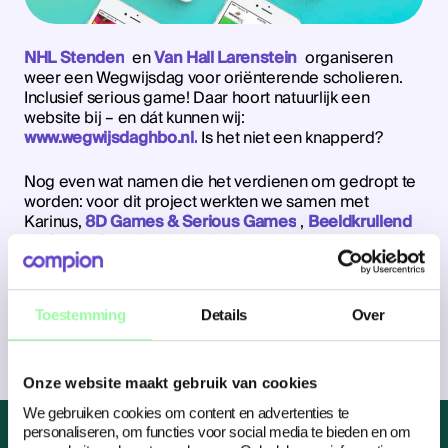
NHL Stenden
en
Van Hall Larenstein
organiseren
weer een Wegwijsdag voor oriënterende scholieren.
Inclusief serious game! Daar hoort natuurlijk een
website bij – en dát kunnen wij:
www.wegwijsdaghbo.nl.
Is het niet een knapperd?
Nog even wat namen die het verdienen om gedropt te
worden: voor dit project werkten we samen met
Karinus,
8D Games & Serious Games
,
Beeldkrullend
en
Smart Camels event design
. We could not have
done this without you!
Toestemming
Details
Over
Onze website maakt gebruik van cookies
We gebruiken cookies om content en advertenties te
personaliseren, om functies voor social media te bieden en om