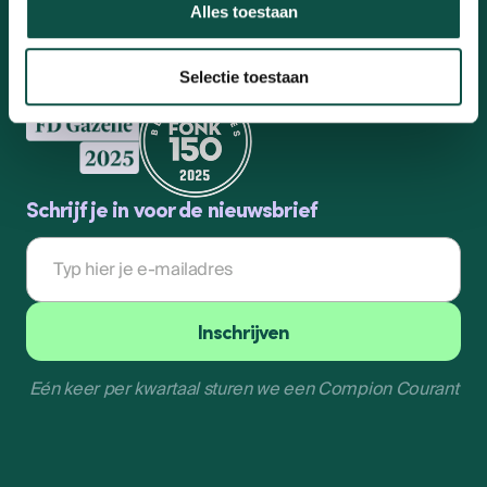
Alles toestaan
Mail ons
info@compion.nl
Selectie toestaan
Schrijf je in voor de nieuwsbrief
E-
mailadres
Inschrijven
Eén keer per kwartaal sturen we een Compion Courant
Inschrijven