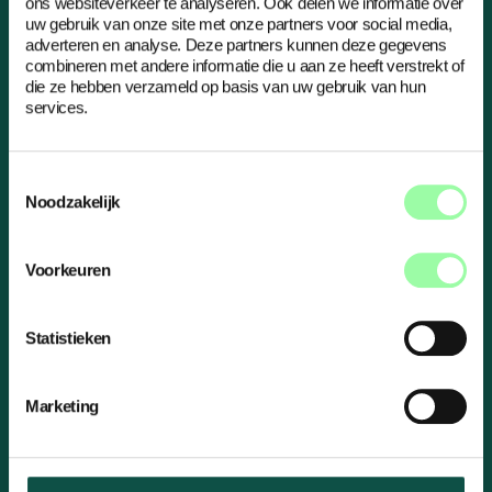
ons websiteverkeer te analyseren. Ook delen we informatie over
uw gebruik van onze site met onze partners voor social media,
Menu
adverteren en analyse. Deze partners kunnen deze gegevens
combineren met andere informatie die u aan ze heeft verstrekt of
Over ons
die ze hebben verzameld op basis van uw gebruik van hun
services.
Ons team
Onze expertises
Onze werkwijze
Toestemmingsselectie
Cases
Noodzakelijk
Nieuws
Contact
Voorkeuren
Altijd welkom
Legedyk 4
Statistieken
8935 DG Leeuwarden
Marketing
Bel ons
058-203 8076