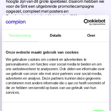
hoogte zijn van dit grote spektakel. Daarom hebben we
voor de Sint een uitgebreide promotie­campagne
opgezet, compleet met posters en
Facebookadvertenties. Het resultaat? Meer dan
40.000 mensen in en om Leeuwarden zijn op de
hoogte gebracht van de intocht en er was 14% meer
online interactie, vergeleken bij vorig jaar.
Toestemming
Details
Over
Aankleding
Onze website maakt gebruik van cookies
Daarnaast mochten we nog meer mooie dingen doen
We gebruiken cookies om content en advertenties te
voor de Sint! Bij zo’n groot feest hoort namelijk ook
personaliseren, om functies voor social media te bieden en om
grootse aankleding. Hiervoor ontwierpen we banners,
ons websiteverkeer te analyseren. Ook delen we informatie over
vlaggen, doeken, perskaarten en regelden we
uw gebruik van onze site met onze partners voor social media,
ballonversiering. Daarnaast hebben we posters
adverteren en analyse. Deze partners kunnen deze gegevens
gemaakt voor alle activiteiten rondom de Sint in
combineren met andere informatie die u aan ze heeft verstrekt of
Leeuwarden en ontwierpen we een aftelkalender voor
die ze hebben verzameld op basis van uw gebruik van hun
in de huis-aan-huis, om al deze activiteiten te kunnen
services.
volgen.
Toestemmingsselectie