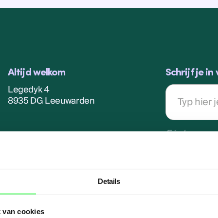
Altijd welkom
Schrijf je i
Legedyk 4
E-
mailadres
8935 DG Leeuwarden
Eén keer per
Bel ons
058-203 8076
Volg ons
Details
Mail ons
info@compion.nl
 van cookies