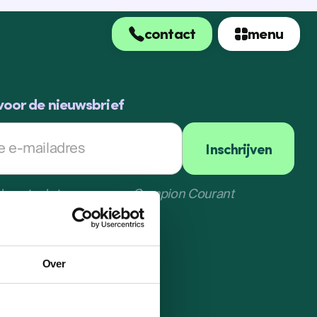
contact
menu
contact
menu
n voor de nieuwsbrief
Inschrijven
 kwartaal sturen we een Compion Courant
Inschrijven
Over