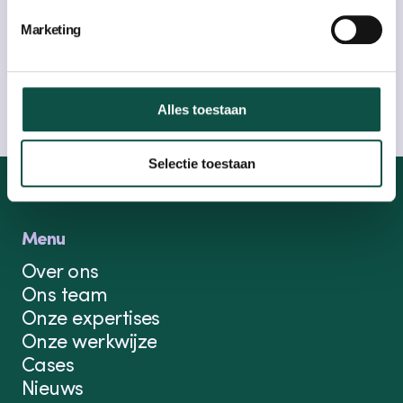
geert@compion.nl
Marketing
Bel naar
06-18044356
geert@compion.nl
Alles toestaan
Selectie toestaan
Menu
Over ons
Ons team
Onze expertises
Onze werkwijze
Cases
Nieuws