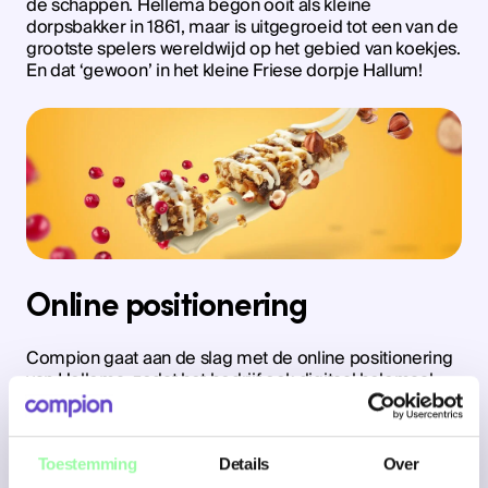
de schappen. Hellema begon ooit als kleine
dorpsbakker in 1861, maar is uitgegroeid tot een van de
grootste spelers wereldwijd op het gebied van koekjes.
En dat ‘gewoon’ in het kleine Friese dorpje Hallum!
Online positionering
Compion gaat aan de slag met de online positionering
van Hellema, zodat het bedrijf ook digitaal helemaal
mee kan gaan met de tijd. Zo willen we voor hun
corporate website flinke sprongen maken op het
gebied van gebruiksvriendelijkheid – toegespitst op
een internationaal bereik. Daarnaast ondersteunen we
Toestemming
Details
Over