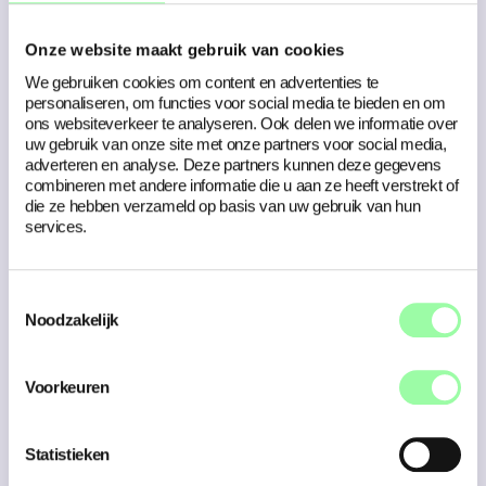
het bedrijf op gebied van marketing en online
branding.
Onze website maakt gebruik van cookies
Wij trekken nog een pak koek open en houden je op de
We gebruiken cookies om content en advertenties te
hoogte van de vorderingen!
personaliseren, om functies voor social media te bieden en om
ons websiteverkeer te analyseren. Ook delen we informatie over
uw gebruik van onze site met onze partners voor social media,
Neem contact op
adverteren en analyse. Deze partners kunnen deze gegevens
combineren met andere informatie die u aan ze heeft verstrekt of
die ze hebben verzameld op basis van uw gebruik van hun
Ook jouw
services.
communicatie erin
laten gaan als zoete
Toestemmingsselectie
koek?
Noodzakelijk
Geert vertelt je graag het recept!
Voorkeuren
Geert Kuurstra
Mede-eigenaar, adviseur
Statistieken