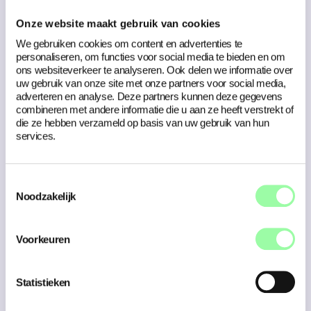
ons in het proces veel uit handen genomen en dat is
precies wat wij in deze drukke tijden nodig hebben. Als
Onze website maakt gebruik van cookies
je een website wilt die niet alleen technisch werkt, maar
een effectieve doorvertaling is van je
We gebruiken cookies om content en advertenties te
communicatiestrategie, tref je in Compion een goede
personaliseren, om functies voor social media te bieden en om
partij!
ons websiteverkeer te analyseren. Ook delen we informatie over
uw gebruik van onze site met onze partners voor social media,
lex Opmeer, Eigenaar VISIBLE
A
adverteren en analyse. Deze partners kunnen deze gegevens
combineren met andere informatie die u aan ze heeft verstrekt of
die ze hebben verzameld op basis van uw gebruik van hun
Neem contact op
services.
Jouw merk zichtbaar
Toestemmingsselectie
voor je doelgroep?
Noodzakelijk
Geert helpt je graag verder!
Voorkeuren
Geert Kuurstra
Mede-eigenaar, adviseur
Statistieken