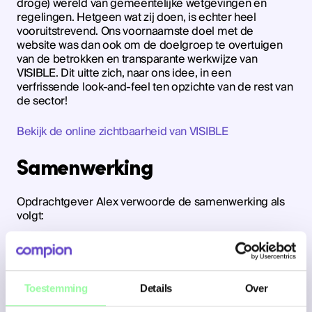
droge) wereld van gemeentelijke wetgevingen en
regelingen. Hetgeen wat zij doen, is echter heel
vooruitstrevend. Ons voornaamste doel met de
website was dan ook om de doelgroep te overtuigen
van de betrokken en transparante werkwijze van
VISIBLE. Dit uitte zich, naar ons idee, in een
verfrissende look-and-feel ten opzichte van de rest van
de sector!
Bekijk de online zichtbaarheid van VISIBLE
Samenwerking
Opdrachtgever Alex verwoorde de samenwerking als
volgt:
De samenwerking met Compion is al jaren heel prettig.
Dit was ook het geval tijdens het project rondom onze
nieuwe website. Ze luisterden goed en dachten mee
met onze wensen. Dit werd vertaald naar een passend
Toestemming
Details
Over
voorstel in zowel kwaliteit als budget. Daarnaast werd