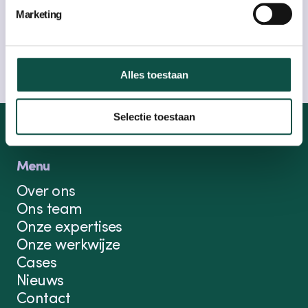
geert@compion.nl
Marketing
Bel naar
06-18044356
geert@compion.nl
Alles toestaan
Selectie toestaan
Menu
Over ons
Ons team
Onze expertises
Onze werkwijze
Cases
Nieuws
Contact