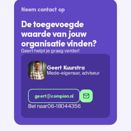
Ik meld me aan
Neem contact op
De toegevoegde
waarde van jouw
organisatie vinden?
Geert helpt je graag verder!
Geert Kuurstra
Mede-eigenaar, adviseur
geert@compion.nl
Bel naar
06-18044356
geert@compion.nl