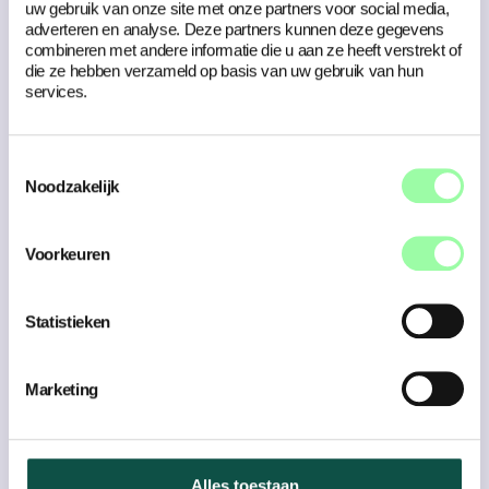
uw gebruik van onze site met onze partners voor social media,
adverteren en analyse. Deze partners kunnen deze gegevens
combineren met andere informatie die u aan ze heeft verstrekt of
die ze hebben verzameld op basis van uw gebruik van hun
services.
Toestemmingsselectie
Noodzakelijk
Jouw product of dienst.
Voorkeuren
Hoe vervul je met jouw product of dienst de behoefte
van je doelgroep?
Het tweede deel ben jij als bedrijf, of beter gezegd:
Statistieken
jouw waardepropositie. Dit is in principe een vaag
klinkende term voor de volgende vraag: hoe vervul je
met jouw product of dienst de behoefte van je
Marketing
doelgroep? Dit baseer je op een aantal factoren.
Allereerst een overzicht van de producten en/of
diensten die jij aanbiedt aan de klant. Ten tweede heb
je de
: op welke manier bieden jouw
Gain Creators
Alles toestaan