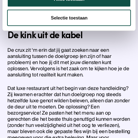
diensten een voordeel voor de potentiële klant? Tot slot
bedenk je hoe jouw werkzaamheden de problemen en
pijn van klanten oplossen. De
, wordt dit
Pain Relievers
ook wel genoemd.
Selectie toestaan
De kink uit de kabel
De crux zit ‘m erin dat jij gaat zoeken naar een
aansluiting tussen de doelgroep (en zijn of haar
probleem) en hoe jij dit met jouw diensten kunt
oplossen. Vervolgens is het zaak om te kijken hoe je de
aansluiting tot realiteit kunt maken.
Dat luxe restaurant uit het begin van deze handleiding?
Zij kwamen erachter dat hun doelgroep nog steeds
hetzelfde luxe genot wilden beleven, alleen dan zonder
de deur uit te moeten. De oplossing? Een
bezorgservice! Ze pasten het het menu aan op
gerechten die het beste thuis genuttigd kunnen worden
(zonder hun veelzijdigheid uit het oog te verliezen),
maar bleven ook die gepaste fles wijn bij een bestelling
meegeven voor die extra beleving. Maar voor