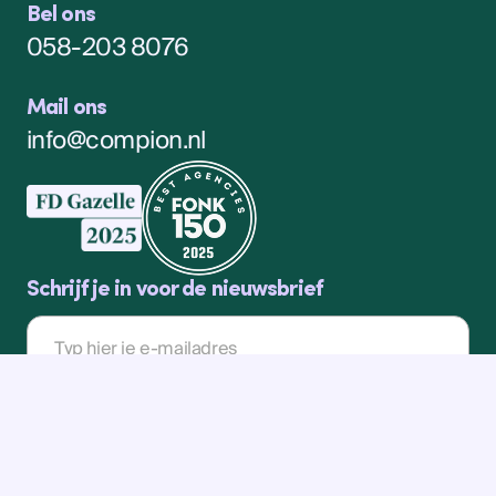
Bel ons
058-203 8076
Mail ons
info@compion.nl
Schrijf je in voor de nieuwsbrief
E-
mailadres
Inschrijven
Eén keer per kwartaal sturen we een Compion Courant
Inschrijven