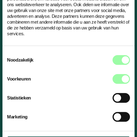
Bel ons
ons websiteverkeer te analyseren. Ook delen we informatie over
uw gebruik van onze site met onze partners voor social media,
Mail ons
adverteren en analyse. Deze partners kunnen deze gegevens
combineren met andere informatie die u aan ze heeft verstrekt of
info@compion.nl
die ze hebben verzameld op basis van uw gebruik van hun
services.
Toestemmingsselectie
Noodzakelijk
Schrijf je in voor de nieuwsbrief
E-
Voorkeuren
mailadres
Statistieken
Inschrijven
Eén keer per kwartaal sturen we een Compion Courant
Inschrijven
Marketing