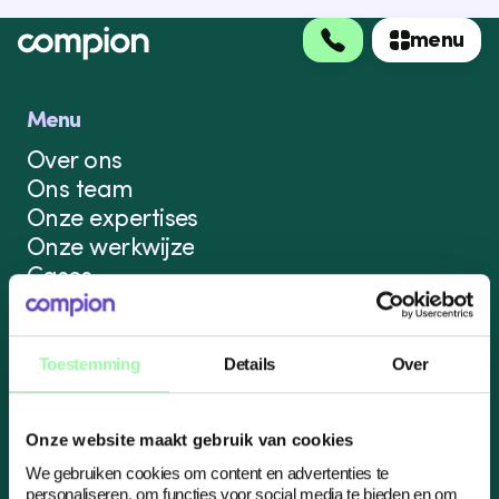
menu
menu
Menu
Over ons
Ons team
Onze expertises
Onze werkwijze
Cases
Nieuws
Contact
Altijd welkom
Toestemming
Details
Over
Legedyk 4
8935 DG Leeuwarden
Onze website maakt gebruik van cookies
We gebruiken cookies om content en advertenties te
personaliseren, om functies voor social media te bieden en om