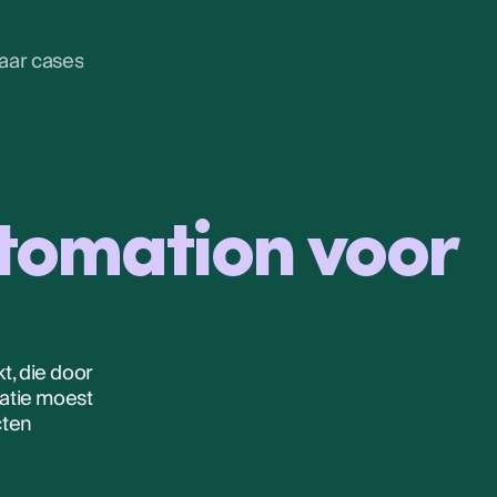
aar cases
tomation voor
t, die door
satie moest
cten