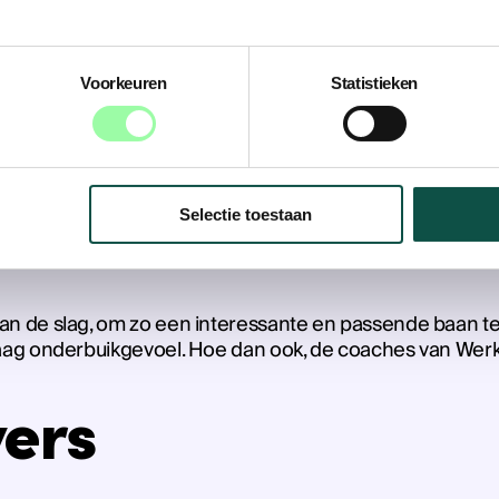
el
Voorkeuren
Statistieken
in samenwerking met Value9. Deze partijen boorden de NL 
e volgen.
Selectie toestaan
e impact van corona op de arbeidsmarkt. Verschillende 
an de slag, om zo een interessante en passende baan 
ag onderbuikgevoel. Hoe dan ook, de coaches van Werkpr
ers