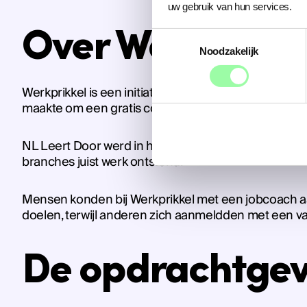
uw gebruik van hun services.
Over Werkprikk
Toestemmingsselectie
Noodzakelijk
Werkprikkel is een initiatief van vakbond De Unie, 
maakte om een gratis coachtraject bij Werkprikkel t
NL Leert Door werd in het leven geroepen vanwege d
branches juist werk ontstond.
Mensen konden bij Werkprikkel met een jobcoach a
doelen, terwijl anderen zich aanmeldden met een va
De opdrachtgev