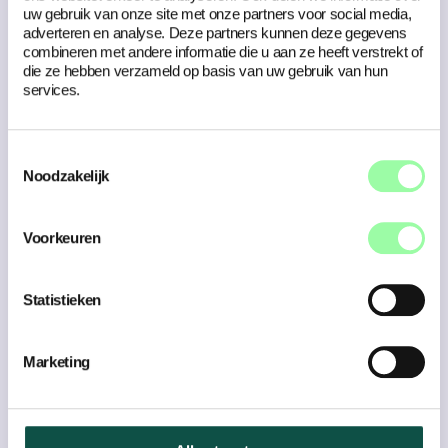
uw gebruik van onze site met onze partners voor social media,
adverteren en analyse. Deze partners kunnen deze gegevens
combineren met andere informatie die u aan ze heeft verstrekt of
die ze hebben verzameld op basis van uw gebruik van hun
services.
Toestemmingsselectie
Noodzakelijk
Voorkeuren
Passende content maken
Statistieken
Uiteindelijk is de content het meest essentieel en is het
belangrijk de juiste informatie te bieden. We zochten
daarom alles uit over het regelen van een scheiding,
Marketing
lazen tientallen websites door en verzamelden alle
linkjes en doorverwijzingen naar websites die diepere
informatie geven.