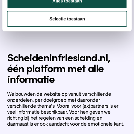
Hierbij probeerden we ons zoveel mogelijk te baseren
Alles toestaan
op onafhankelijke bronnen en objectieve informatie. In
de
tone of voice
van het platform letten we op het
taalniveau van verschillende type bezoekers en een
Selectie toestaan
goede vindbaarheid van de inhoud.
Scheideninfriesland.nl,
één platform met alle
informatie
We bouwden de website op vanuit verschillende
onderdelen, per doelgroep met daaronder
verschillende thema’s. Vooral voor (ex)partners is er
veel informatie beschikbaar. Voor hen geven we
richting bij het regelen van een scheiding en
daarnaast is er ook aandacht voor de emotionele kant.